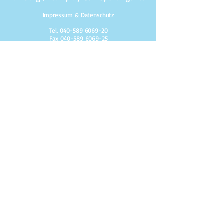
Impressum & Datenschutz
Tel.
040-589 6069-20
Fax
040-589 6069-25
teamplay( at )golfsportmarketing.de
www.Agentur-Teamplay.de
St.Nr. 43/104/03267
Ust.IdNr. DE.
283139896
Inhaber: Riaz Peter Leonhardt