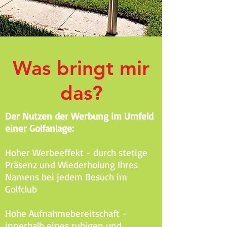
Was bringt mir
das?
Der Nutzen der Werbung im Umfeld
einer Golfanlage:
Hoher Werbeeffekt - durch stetige
Präsenz und Wiederholung Ihres
Namens bei jedem Besuch im
Golfclub
Hohe Aufnahmebereitschaft -
innerhalb eines ruhigen und