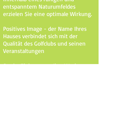
entspanntem Naturumfeldes
erzielen Sie eine optimale Wirkung.
Positives Image - der Name Ihres
Hauses verbindet sich mit der
Qualität des Golfclubs und seinen
Veranstaltungen
Starke Zielgruppe - Ihre Werbung
erreicht einen hohen Anteil eines
meinungsbildenden und solventen
Publikums, das im Werbealltag nur
sehr schwer erreichbar ist
Empfehlungspotential - hier wird
sich per Mund-zu-Mund-Propaganda
ausgetauscht, gute Leistungen
sprechen sich herum