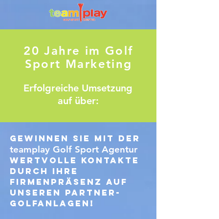
20 Jahre im Golf
Sport Marketing
Erfolgreiche Umsetzung
auf über:
Gewinnen Sie mit der
teamplay Golf Sport Agentur
wertvolle Kontakte
durch Ihre
Firmenpräsenz auf
unseren Partner-
Golfanlagen!